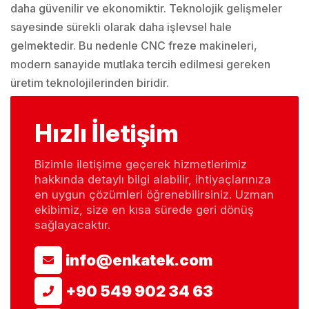
daha güvenilir ve ekonomiktir. Teknolojik gelişmeler
sayesinde sürekli olarak daha işlevsel hale
gelmektedir. Bu nedenle CNC freze makineleri,
modern sanayide mutlaka tercih edilmesi gereken
üretim teknolojilerinden biridir.
Hızlı İletişim
Bizimle iletişime geçerek hizmetlerimiz
hakkında detaylı bilgi alabilir, ihtiyaçlarınıza
en uygun çözümleri öğrenebilirsiniz. Uzman
ekibimiz, size en kısa sürede geri dönüş
sağlayacaktır.
info@enkatek.com
+90 549 902 34 63